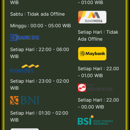
- 01:00 WIB
WIB
Sabtu : Tidak ada Offline
Minggu : 00:00 - 05:00 WIB
Setiap Hari : Tidak
Ada Offline
Setiap Hari : 22:00 - 06:00
WIB
Setiap Hari : 22.00
- 01.00 WIB
Setiap Hari : 23:00 - 02:00
WIB
Setiap Hari : 22.00
- 00.00 WIB
Setiap Hari : 01:30 - 02:00
WIB