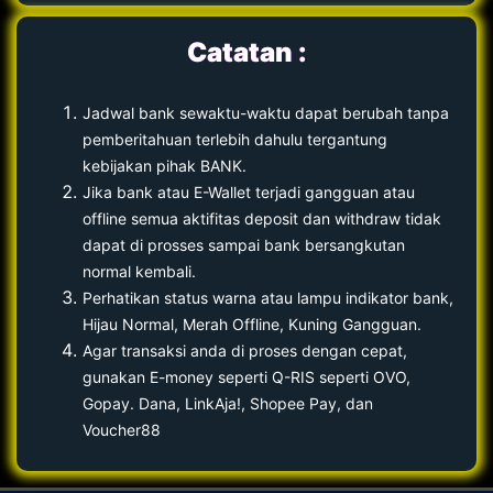
Catatan :
Jadwal bank sewaktu-waktu dapat berubah tanpa
pemberitahuan terlebih dahulu tergantung
kebijakan pihak BANK.
Jika bank atau E-Wallet terjadi gangguan atau
offline semua aktifitas deposit dan withdraw tidak
dapat di prosses sampai bank bersangkutan
normal kembali.
Perhatikan status warna atau lampu indikator bank,
Hijau Normal, Merah Offline, Kuning Gangguan.
Agar transaksi anda di proses dengan cepat,
gunakan E-money seperti Q-RIS seperti OVO,
Gopay. Dana, LinkAja!, Shopee Pay, dan
Voucher88